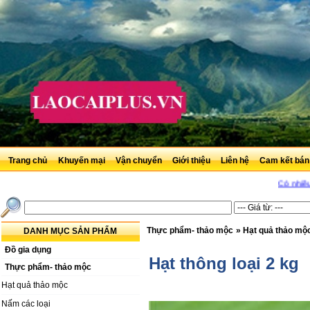
Trang chủ
Khuyến mại
Vận chuyển
Giới thiệu
Liên hệ
Cam kết bán
Có nhiều hà
Thực phẩm- thảo mộc
»
Hạt quả thảo mộ
DANH MỤC SẢN PHẨM
Đồ gia dụng
Hạt thông loại 2 kg
Thực phẩm- thảo mộc
Hạt quả thảo mộc
Nấm các loại