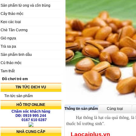
Sản phẩm từ ong và côn trùng
Cây thảo mộc
Kẹo các loại
Chè Tân Cương
Giò ngựa
Trà sa pa
Sản phẩm tinh dầu
Củ thảo mộc
Tam thất
Đồ chơi trẻ em
TIN TỨC DỊCH VỤ
Tin tức sản phẩm
HỖ TRỢ ONLINE
Thông tin sản phẩm
Cùng loại
Chăm sóc khách hàng
DĐ: 0919 995 244
Hạt thông là hạt của quả thông, l
0167 610 0287
thuốc bổ trường sinh”.
NHÀ CUNG CẤP
Laocaiplus.vn