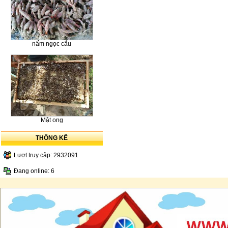
nấm ngọc cẩu
Mật ong
THỐNG KÊ
Lượt truy cập: 2932091
Đang online: 6