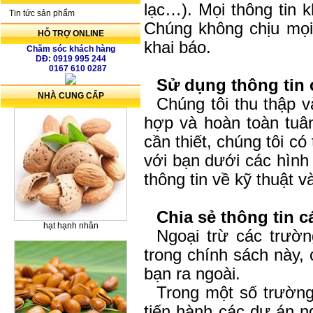
lạc…). Mọi thông tin 
Tin tức sản phẩm
Chúng không chịu mọi 
HỖ TRỢ ONLINE
khai báo.
Chăm sóc khách hàng
DĐ: 0919 995 244
0167 610 0287
Sử dụng thông tin 
NHÀ CUNG CẤP
Chúng tôi thu thập 
hợp và hoàn toàn tuâ
cần thiết, chúng tôi có
với bạn dưới các hình
thông tin về kỹ thuật 
Chia sẻ thông tin 
hạt hạnh nhân
Ngoại trừ các trườ
trong chính sách này, 
bạn ra ngoài.
Trong một số trường
tiến hành các dự án ng