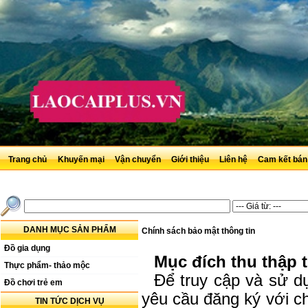
Trang chủ
Khuyến mại
Vận chuyển
Giới thiệu
Liên hệ
Cam kết bán
DANH MỤC SẢN PHẨM
Chính sách bảo mật thông tin
Đồ gia dụng
Mục đích thu thập 
Thực phẩm- thảo mộc
Để truy cập và sử dụ
Đồ chơi trẻ em
yêu cầu đăng ký với ch
TIN TỨC DỊCH VỤ