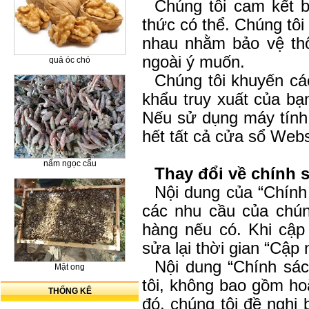
Chúng tôi cam kết 
thức có thể. Chúng tôi
nhau nhằm bảo vệ thôn
ngoài ý muốn.
quả óc chó
Chúng tôi khuyến cá
khẩu truy xuất của bạ
Nếu sử dụng máy tính 
hết tất cả cửa sổ We
nấm ngọc cẩu
Thay đổi về chính 
Nội dung của “Chính
các nhu cầu của chún
hàng nếu có. Khi cập 
sửa lại thời gian “Cập 
Nội dung “Chính sác
Mật ong
tôi, không bao gồm ho
THỐNG KÊ
đó, chúng tôi đề nghị