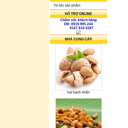
Tin tức sản phẩm
HỖ TRỢ ONLINE
Chăm sóc khách hàng
DĐ: 0919 995 244
0167 610 0287
NHÀ CUNG CẤP
hạt hạnh nhân