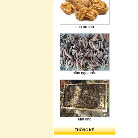
quả óc chó
nấm ngọc cẩu
Mật ong
THỐNG KÊ